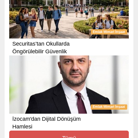
Emlak Mimari İnşaat
Securitas’tan Okullarda
Öngörülebilir Güvenlik
Emlak Mimari İnşaat
İzocam'dan Dijital Dönüşüm
Hamlesi
Tümü