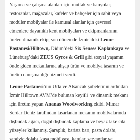
Yaşama ve çalışma alanları için mutfak ve banyolar;
restoranlar, mağazalar, kafeler ve bahçeler için sabit veya
modüler mobilyalar ile kamusal alanlar için çevresel
etmenlere dayanıklı kent mobilyaları ve ekipmanlarının
üreten dinamik ekip, son dönemde İzmir’deki
Leone
Pastanesi/Hilltown,
Didim’deki
Six Senses Kaplankaya
ve
Lüneburg’daki
ZEUS Gyros & Grill
gibi sosyal yaşamın
önde giden mekanlarına ahşap ürün ve mobilya tasarım ve
üretim danışmanlığı hizmeti verdi.
Leone Pastanesi
’nin Urla ve Alsancak şubelerinin ardından
İzmir Hilltown AVM’de bulunan keyifli ve dinamik mekanı
için üretim yapan
Ananas Woodworking
ekibi, Mimar
Serdar Deniz tarafından tasarlanan mekanın mobilyalarında
dişbudak ağacı, doğal dişbudak kaplama ve beyaz lake cila
yüzeyler kullanmış. Şaraplık, barista barı, pasta dolabı,
sandviç dolabı, kasa mobilyası, kapılar, servantlar ve