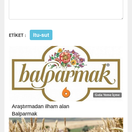
itu-sut
ETİKET :
Gıda Yeme İçme
Araştırmadan ilham alan
Balparmak