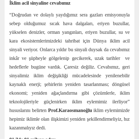
İklim acil sinyaline cevabımız
“Doğrudan ve dolaylı yaydığımız sera gazları emisyonuyla
sebep olduğumuz sıcak hava dalgaları, eriyen buzullar,
yükselen denizler, orman yangınları, eriyen buzullar, su ve
kara ekosistemlerimizdeki tahribat için Dünya iklim acil
sinyali veriyor. Onlarca yıldır bu sinyali duysak da cevabımız
inkâr ve şüpheyle gölgelenip gecikerek, uzak tarihler ve
hedeflerle bugüne vardık. Çaresiz değiliz. Cevabımız, geri
sinyalimiz iklim değişikliği mücadelesinde yenilenebilir
kaynaklı enerji; şehirlerin yeniden tasarlanması; döngüsel
ekonomi; yeniden ağaçlandırma gibi çözümlerle, iklim
teknolojileriyle güçlenirken iklim eylemimiz ilerliyor”
hususlarını belirten
Prof.Karaosmanoğlu
iklim eylemimizde
hepimiz iklimle olan ilişkimizi yeniden şekillendirmeliyiz, hız
kazanmalıyız dedi.