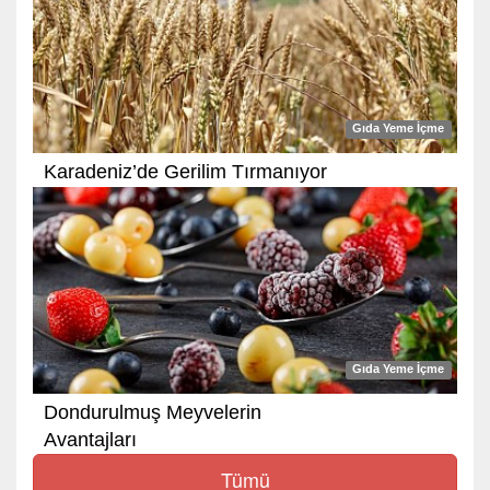
Gıda Yeme İçme
Karadeniz’de Gerilim Tırmanıyor
Gıda Yeme İçme
Dondurulmuş Meyvelerin
Avantajları
Tümü